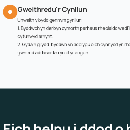
Gweithredu'r Cynllun
Unwaith y bydd gennym gynllun:
1. Byddwch yn derbyn cymorth parhaus rheolaidd wedi'i 
cytunwyd arnynt.
2. Gyda'n gilydd, byddwn yn adolygu eich cynnydd yn rh
gwneud addasiadau yn ôl yr angen.
Eich helpu i ddod o h