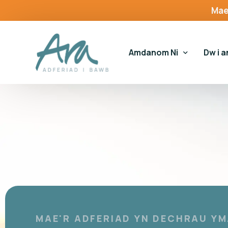
content
Mae
Amdanom Ni
Dw i 
Amdanom Ni
Dw i 
Ein Heffaith
Gwas
Ein Hymrwymiadau
Tai a
Huna
MAE'R ADFERIAD YN DECHRAU Y