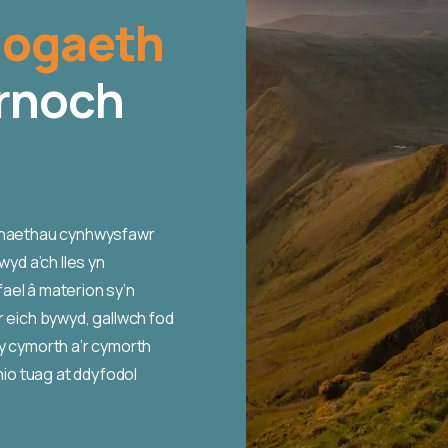
nogaeth
arnoch
sanaethau cynhwysfawr
wyd a’ch lles yn
fael â materion sy’n
r eich bywyd, gallwch fod
y cymorth a’r cymorth
hio tuag at ddyfodol