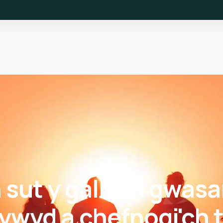
sut y gall ein gwas
bywyd a chefnogi'ch 