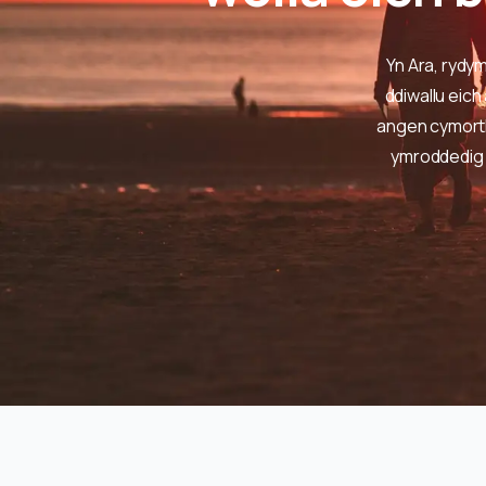
Yn Ara, rydy
ddiwallu eich
angen cymorth
ymroddedig y