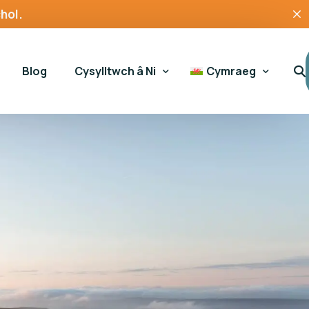
hol.
Blog
Cysylltwch â Ni
Cymraeg
Ymholiadau Cyffredinol
English
Cefnogaeth gamblo
 Hapchwarae
Cymorth Tai
ssment Tool