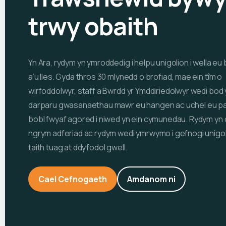
trwy obaith
Yn Ara, rydym yn ymroddedig i helpu unigolion i wella e
a’u lles. Gyda thros 30 mlynedd o brofiad, mae ein tîm o
wirfoddolwyr, staff a Bwrdd yr Ymddiriedolwyr wedi bod 
darparu gwasanaethau mawr eu hangen ac uchel eu par
bobl fwyaf agored i niwed yn ein cymunedau. Rydym yn
ngrym adferiad ac rydym wedi ymrwymo i gefnogi unigol
taith tuag at ddyfodol gwell.
Cael Cefnogaeth
Amdanom ni