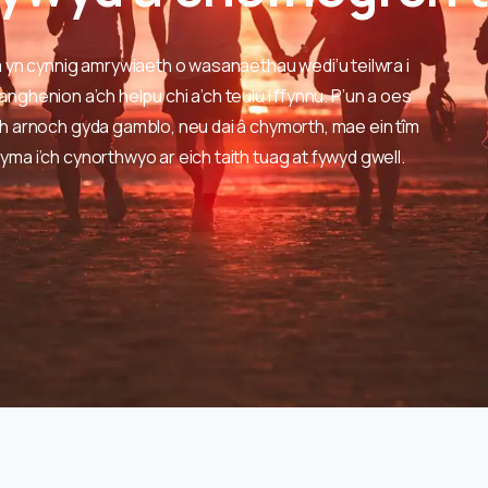
m yn cynnig amrywiaeth o wasanaethau wedi’u teilwra i
 anghenion a’ch helpu chi a’ch teulu i ffynnu. P’un a oes
 arnoch gyda gamblo, neu dai â chymorth, mae ein tîm
ma i’ch cynorthwyo ar eich taith tuag at fywyd gwell.