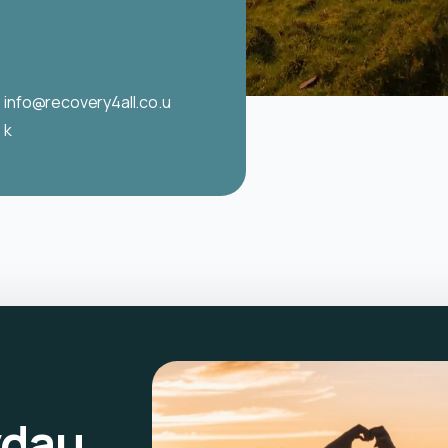
info@recovery4all.co.u
k
ydau