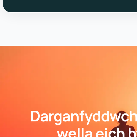
Darganfyddwch 
wella eich 