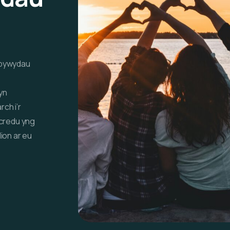
u bywydau
yn
ch i’r
 credu yng
ion ar eu