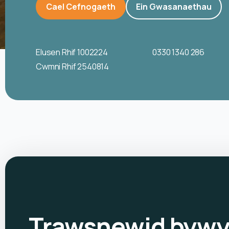
Cael Cefnogaeth
Ein Gwasanaethau
Elusen Rhif 1002224
0330 1340 286
Cwmni Rhif 2540814
Trawsnewid byw