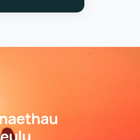
anaethau
teulu