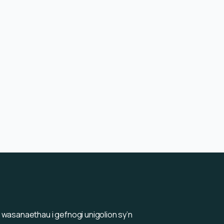
 wasanaethau i gefnogi unigolion sy’n