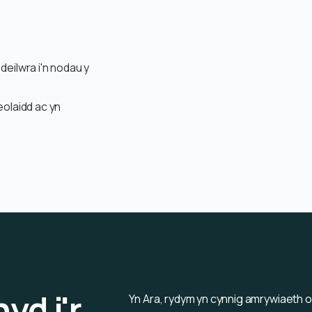
deilwra i'n nodau y
eolaidd ac yn
yd i'r
Yn Ara, rydym yn cynnig amrywiaeth o