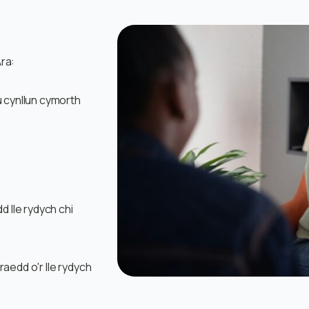
ra:
u cynllun cymorth
d lle rydych chi
rraedd o'r lle rydych