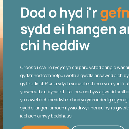
Dod o hyd i'r
gef
sydd ei hangen 
chi heddiw
Croeso i Ara, lle rydym yn darparu ystod eang o wa
gyda’r nod o’ch helpu i wella a gwella ansawdd eich by
gyffredinol. P’un a ydych yn cael eich hun yn mynd i’r a
ymwneud â dibyniaeth, tai, neu unrhyw agwedd arall a
yn dawel eich meddwl ein bod yn ymroddedig i gynnig 
sydd ei angen arnoch i lywio drwy’r heriau hyn a gweit
iachach a mwy boddhaus.