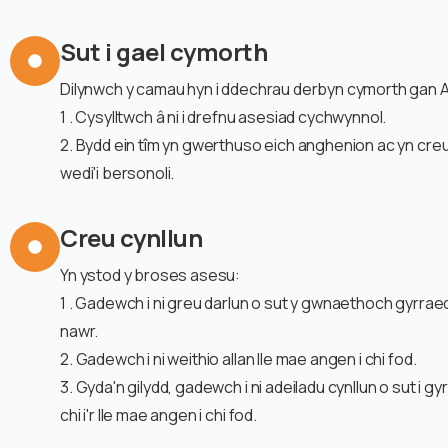
Sut i gael cymorth
Dilynwch y camau hyn i ddechrau derbyn cymorth gan A
1 . Cysylltwch â ni i drefnu asesiad cychwynnol.
2. Bydd ein tîm yn gwerthuso eich anghenion ac yn cre
wedi'i bersonoli.
Creu cynllun
Yn ystod y broses asesu:
1 . Gadewch i ni greu darlun o sut y gwnaethoch gyrraed
nawr.
2. Gadewch i ni weithio allan lle mae angen i chi fod.
3. Gyda'n gilydd, gadewch i ni adeiladu cynllun o sut i gy
chi i'r lle mae angen i chi fod.