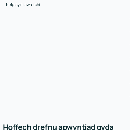
help sy’n iawn i chi.
Hoffech drefnu apwyntiad gyda