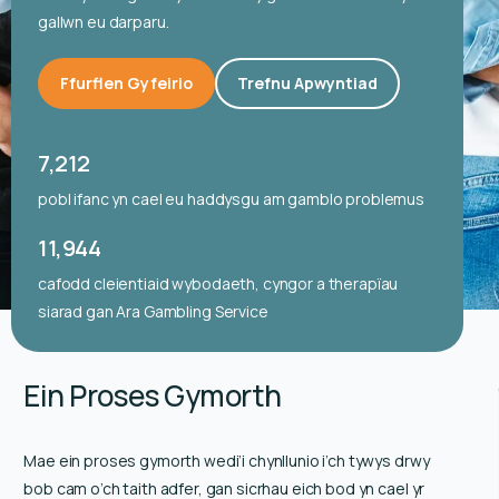
Cymraeg
gallwn eu darparu.
Ffurflen Gyfeirio
Trefnu Apwyntiad
7,212
pobl ifanc yn cael eu haddysgu am gamblo problemus
11,944
cafodd cleientiaid wybodaeth, cyngor a therapïau
siarad gan Ara Gambling Service
Ein Proses Gymorth
Mae ein proses gymorth wedi’i chynllunio i’ch tywys drwy
bob cam o’ch taith adfer, gan sicrhau eich bod yn cael yr