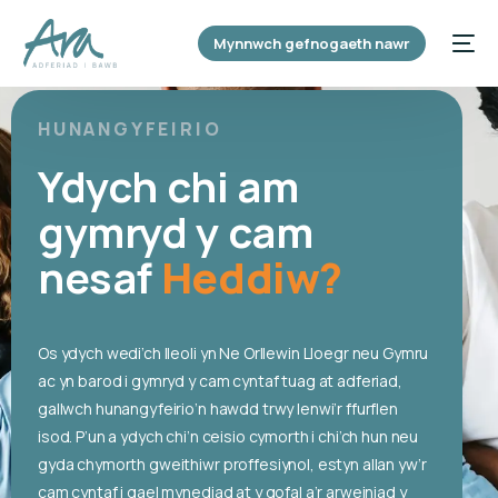
content
Mynnwch gefnogaeth nawr
HUNANGYFEIRIO
Ydych chi am
gymryd y cam
nesaf
Heddiw?
Os ydych wedi’ch lleoli yn Ne Orllewin Lloegr neu Gymru
ac yn barod i gymryd y cam cyntaf tuag at adferiad,
gallwch hunangyfeirio’n hawdd trwy lenwi’r ffurflen
isod. P’un a ydych chi’n ceisio cymorth i chi’ch hun neu
gyda chymorth gweithiwr proffesiynol, estyn allan yw’r
cam cyntaf i gael mynediad at y gofal a’r arweiniad y