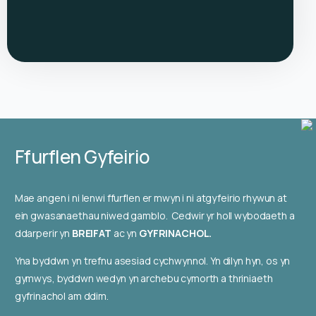
Ffurflen Gyfeirio
Mae angen i ni lenwi ffurflen er mwyn i ni atgyfeirio rhywun at
ein gwasanaethau niwed gamblo. Cedwir yr holl wybodaeth a
ddarperir yn
BREIFAT
ac yn
GYFRINACHOL.
Yna byddwn yn trefnu asesiad cychwynnol. Yn dilyn hyn, os yn
gymwys, byddwn wedyn yn archebu cymorth a thriniaeth
gyfrinachol am ddim.