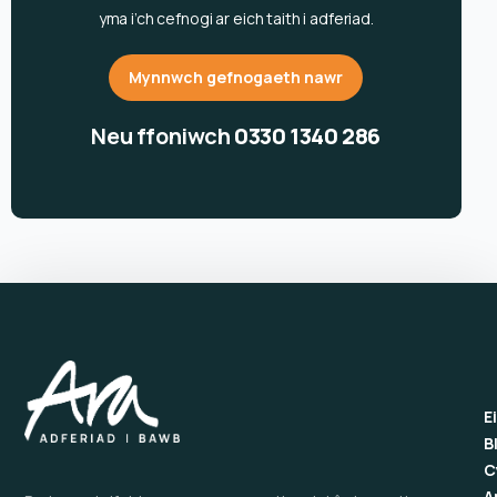
yma i’ch cefnogi ar eich taith i adferiad.
Mynnwch gefnogaeth nawr
Neu ffoniwch
0330 1340 286
E
B
C
A