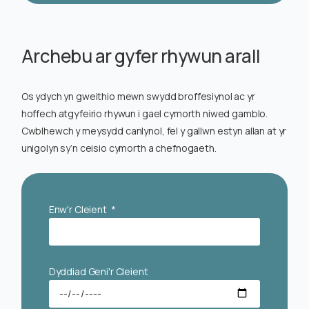
Archebu ar gyfer rhywun arall
Os ydych yn gweithio mewn swydd broffesiynol ac yr
hoffech atgyfeirio rhywun i gael cymorth niwed gamblo.
Cwblhewch y meysydd canlynol, fel y gallwn estyn allan at yr
unigolyn sy’n ceisio cymorth a chefnogaeth.
Enw'r Cleient
Dyddiad Geni'r Cleient