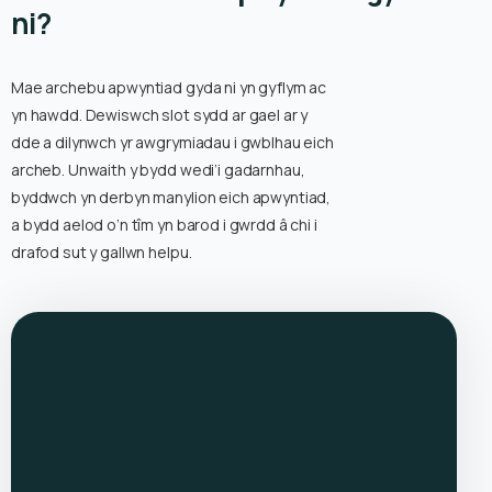
ni?
Mae archebu apwyntiad gyda ni yn gyflym ac
yn hawdd. Dewiswch slot sydd ar gael ar y
dde a dilynwch yr awgrymiadau i gwblhau eich
archeb. Unwaith y bydd wedi’i gadarnhau,
byddwch yn derbyn manylion eich apwyntiad,
a bydd aelod o’n tîm yn barod i gwrdd â chi i
drafod sut y gallwn helpu.