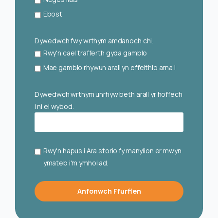
Ebost
Dywedwch fwy wrthym amdanoch chi.
Rwy'n cael trafferth gyda gamblo
Mae gamblo rhywun arall yn effeithio arna i
Dywedwch wrthym unrhyw beth arall yr hoffech
i ni ei wybod.
Rwy'n hapus i Ara storio fy manylion er mwyn
ymateb i'm ymholiad.
Anfonwch Ffurflen