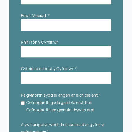
Enw'r Mudiad
Rhif Ffôn y Cyfeiriwr
Cyfeiriad e-bost y Cyfeiriwr
Pa gymorth sydd ei angen ar eich cleient?
Cefnogaeth gyda gamblo eich hun
Cefnogaeth am gamblo rhywun arall
A yw'r unigolyn wedi rhoi caniatâd ar gyfer yr
cyfeiriad hwn?