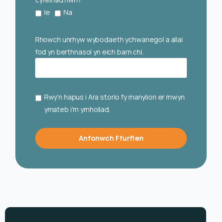
Ie
Na
Rhowch unrhyw wybodaeth ychwanegol a allai
fod yn berthnasol yn eich barn chi.
Rwy'n hapus i Ara storio fy manylion er mwyn
ymateb i'm ymholiad.
Anfonwch Ffurflen