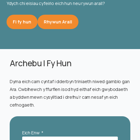
Ydych chi eisiau cyfeirio eich hun neu rywun arall?
Fi fy hun
Rhywun Arall
Archebu I Fy Hun
Dyma eich cam cyntaf i dderbyn triniaeth niwed gamblo gan
Ara. Cwblhewch y ffurflen isod hyd eithaf eich gwybodaeth
a byddwn mewn cysylltiad i drefnu’r cam nesaf yn eich
cefnogaeth.
Eich Enw