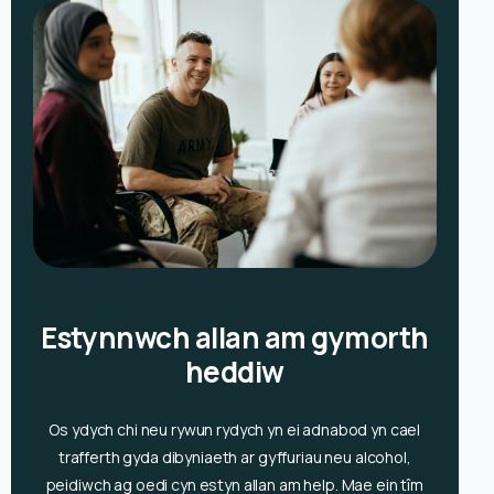
Estynnwch allan am gymorth
heddiw
Os ydych chi neu rywun rydych yn ei adnabod yn cael
trafferth gyda dibyniaeth ar gyffuriau neu alcohol,
peidiwch ag oedi cyn estyn allan am help. Mae ein tîm