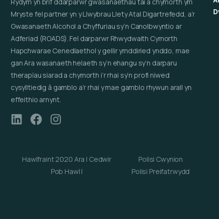
Rydym yn brif ddarparwr gwasanaethau tai â chymorth ym
D
Mryste fel partner yn y Llwybrau Llety Atal Digartrefedd, a’r
Gwasanaeth Alcohol a Chyffuriau sy’n Canolbwyntio ar
Adferiad (ROADS). Fel darparwr Rhwydwaith Cymorth
Hapchwarae Cenedlaethol y gellir ymddiried ynddo, mae
gan Ara wasanaeth helaeth sy’n ehangu sy’n darparu
therapïau siarad a chymorth i’r rhai sy’n profi niwed
cysylltiedig â gamblo a’r rhai y mae gamblo rhywun arall yn
effeithio arnynt.
Hawlfraint 2020 Ara | Cedwir
Polisi Cwynion
Pob Hawl |
Polisi Preifatrwydd