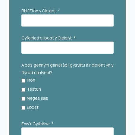
Rhif Ffôn y Cleient
Cyfeiriad e-bost y Cleient
A oes gennym ganiatâd i gysylltu â'r cleient yn y
ffyrdd canlynol?
Ffon
Testun
Neges llais
Ebost
Enw'r Cyfeiriwr