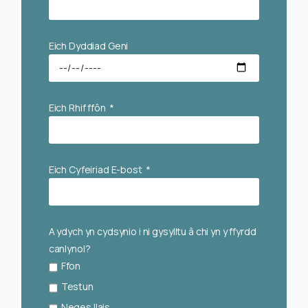
Eich Dyddiad Geni
Eich Rhif ffôn
Eich Cyfeiriad E-bost
A ydych yn cydsynio i ni gysylltu â chi yn y ffyrdd
canlynol?
Ffon
Testun
Neges llais